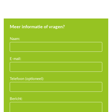
Meer informatie of vragen?
Leave
Naam:
this
field
blank
E-mail:
Telefoon (optioneel):
Bericht: