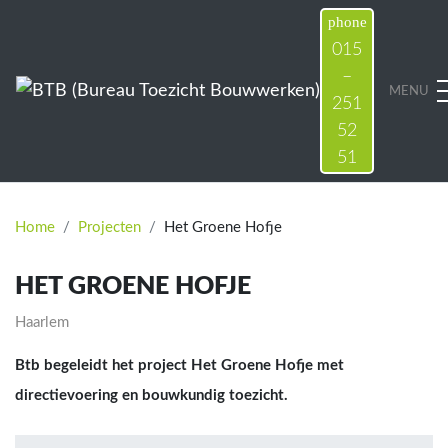
phone
015
–
BTB (Bureau Toezicht Bouwwerken)
MENU
251
52
51
Home
Projecten
Het Groene Hofje
HET GROENE HOFJE
Haarlem
Btb begeleidt het project Het Groene Hofje met
directievoering en bouwkundig toezicht.